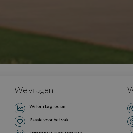
We vragen
W
Wil om te groeien
Passie voor het vak
Uitblinkers in de Techniek