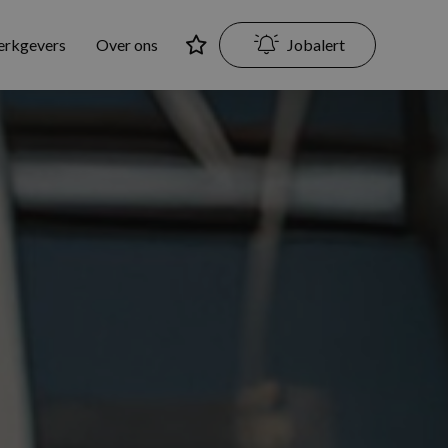
erkgevers
Over ons
Jobalert