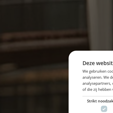
Deze websit
We gebruiken coo
analyseren. We de
analysepartners,
of die zij hebbe
Strikt noodzak