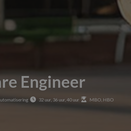
re Engineer
Automatisering
32 uur, 36 uur, 40 uur
MBO, HBO