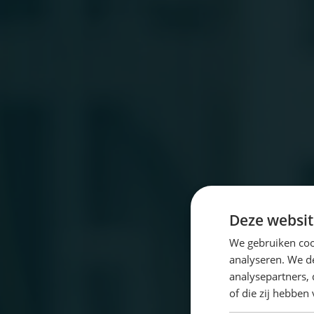
Deze websit
We gebruiken coo
analyseren. We de
analysepartners,
of die zij hebbe