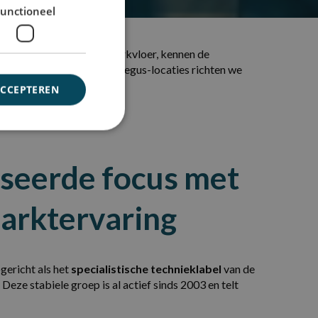
unctioneel
 spreken de taal van de werkvloer, kennen de
Breda en diverse flexibele Regus-locaties richten we
ACCEPTEREN
iseerde focus met
marktervaring
gericht als het
specialistische technieklabel
van de
. Deze stabiele groep is al actief sinds 2003 en telt