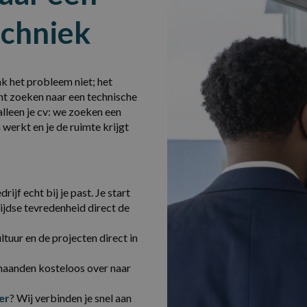
echniek
ak het probleem niet; het
cht zoeken naar een technische
alleen je cv: we zoeken een
 werkt en je de ruimte krijgt
ijf echt bij je past. Je start
ijdse tevredenheid direct de
cultuur en de projecten direct in
l maanden kosteloos over naar
er
? Wij verbinden je snel aan