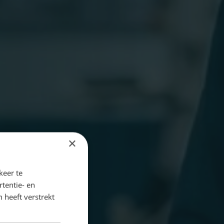
×
keer te
tentie- en
 heeft verstrekt