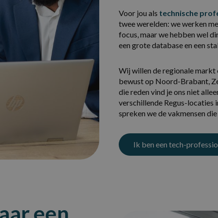
Voor jou als
technische prof
twee werelden: we werken met
focus, maar we hebben wel dir
een grote database en een sta
Wij willen de regionale markt
bewust op Noord-Brabant, Ze
die reden vind je ons niet all
verschillende Regus-locaties i
spreken we de vakmensen die 
Ik ben een tech-professio
naar een