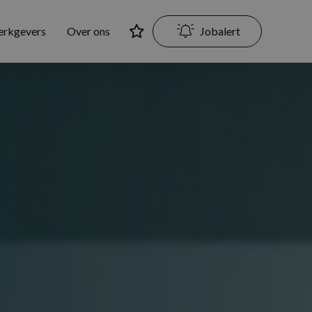
erkgevers
Over ons
Jobalert