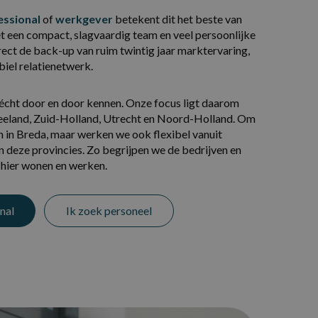
essional
of
werkgever
betekent dit het beste van
 een compact, slagvaardig team en veel persoonlijke
ect de back-up van ruim twintig jaar marktervaring,
biel relatienetwerk.
 écht door en door kennen. Onze focus ligt daarom
eland, Zuid-Holland, Utrecht en Noord-Holland. Om
een in Breda, maar werken we ook flexibel vanuit
n deze provincies. Zo begrijpen we de bedrijven en
hier wonen en werken.
nal
Ik zoek personeel