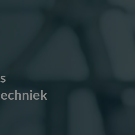
s
techniek