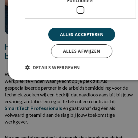
Functioneel
ALLES ACCEPTEREN
Hoe werkt het vinden van een vaste
ALLES AFWIJZEN
baan via ons?
DETAILS WEERGEVEN
Werken via detavast is simpelweg de slimste manier om een
werkplek te vinden waar je écht op je plek zit.
Als
gespecialiseerde partner in de arbeidsbemiddeling voor de
techniek zoeken wij een bedrijf dat naadloos aansluit bij jouw
ervaring, ambities en regio. Je tekent een contract bij
SmartTech Professionals
en gaat vanaf dag één als
volwaardig teamlid aan de slag bij jouw toekomstige
werkgever.
Na een aantal maanden is de conclusie simpel: bevalt het