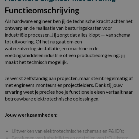
Functieomschrijving
Als hardware engineer ben jij de technische kracht achter het
ontwerp en de realisatie van besturingskasten voor
industriële processen. Jij zorgt dat alles klopt — van schema
tot uitvoering. Of het nu gaat om een
waterzuiveringsinstallatie, een machine in de
voedingsmiddelenindustrie of een productieomgeving: jij
maakt het technisch mogelijk.
Je werkt zelfstandig aan projecten, maar stemt regelmatig af
met engineers, monteurs en projectleiders. Dankzij jouw
ervaring weet je precies hoe je functionele eisen vertaalt naar
betrouwbare elektrotechnische oplossingen.
Jouw werkzaamheden:
Uitwerken van elektrotechnische schema’s en P&ID’s;
Berekenen van kabeldiktes en opstellen van I/O-lijsten;