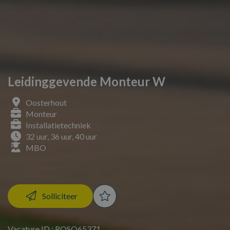
Leidinggevende Monteur W
Oosterhout
Monteur
Installatietechniek
32 uur, 36 uur, 40 uur
MBO
Solliciteer
Vacature ID : ROSO65371