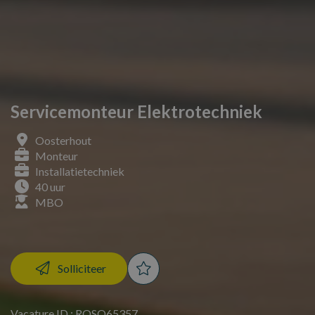
Servicemonteur Elektrotechniek
Oosterhout
Monteur
Installatietechniek
40 uur
MBO
Solliciteer
Vacature ID : ROSO65357