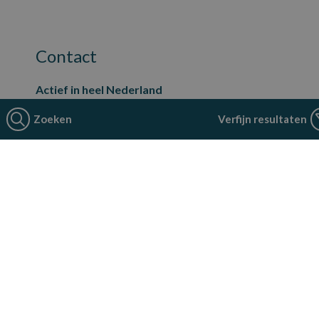
Contact
Actief in heel Nederland
Hoofdkantoor:
Zoeken
Verfijn resultaten
Neerloopweg 21
4814 RS Breda
088 - 524 44 22
contact@smarttechprofessionals.nl
Voor Tech-professionals
Opdrachtgevers
SmartTech Professionals