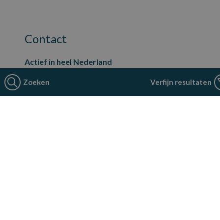
Contact
Actief in heel Nederland
Hoofdkantoor:
Zoeken
Verfijn resultaten
Neerloopweg 21
4814 RS Breda
088 - 524 44 22
contact@smarttechprofessionals.nl
Voor Tech-professionals
Opdrachtgevers
SmartTech Professionals