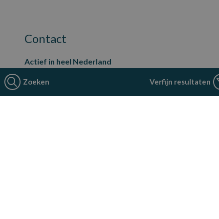
Contact
Actief in heel Nederland
Hoofdkantoor:
Zoeken
Verfijn resultaten
Neerloopweg 21
4814 RS Breda
088 - 524 44 22
contact@smarttechprofessionals.nl
Voor Tech-professionals
Opdrachtgevers
SmartTech Professionals