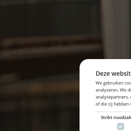
Deze websit
We gebruiken coo
analyseren. We de
analysepartners,
of die zij hebbe
Strikt noodzak