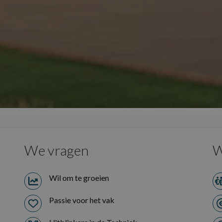
We vragen
W
Wil om te groeien
Passie voor het vak