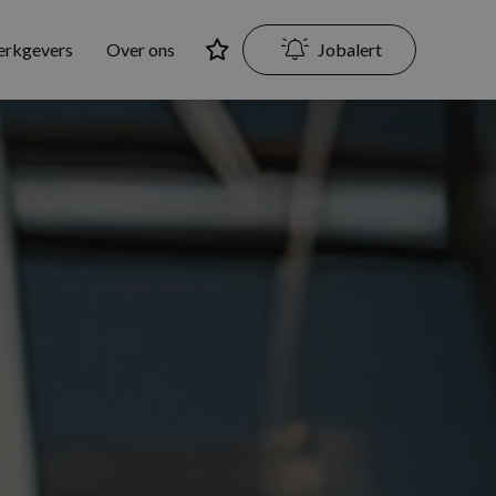
erkgevers
Over ons
Jobalert