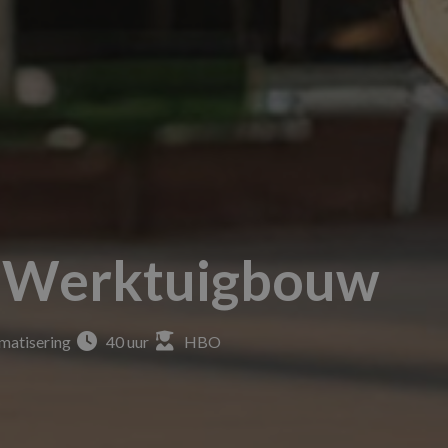
r Werktuigbouw
matisering
40 uur
HBO