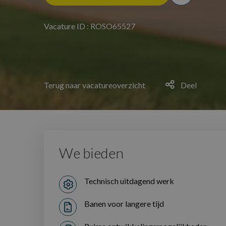
Vacature ID : ROSO65527
Terug naar vacatureoverzicht
Deel
We bieden
Technisch uitdagend werk
Banen voor langere tijd