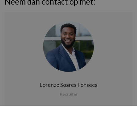
Neem dan contact op met:
Opleidingsmogelijkheden
Diverse trainingen en cursussen om je verder te verdiepen in
gebouwbeheer en regeltechniek.
Bedrijfsprofiel
Deze organisatie richt zich op slimme en duurzame
oplossingen voor gebouwen. Het team bestaat uit
vakmensen met passie voor gebouwbeheer en moderne
regeltechniek. De sfeer is open, kennis wordt gedeeld en er
wordt continu geïnvesteerd in ontwikkeling.
Lorenzo Soares Fonseca
Salarisindicatie
Recruiter
Salaris tussen € 4.000,- en € 5.000,- bruto per maand;
Dienstverband van 32 tot 40 uur per week;
lorenzo@smarttechprofessionals.nl
Uitgebreide opleidingsmogelijkheden;
Veel vrijheid in planning en uitvoering van je werk;
LinkedIn profiel
Betrokken collega’s met plezier in hun vak;