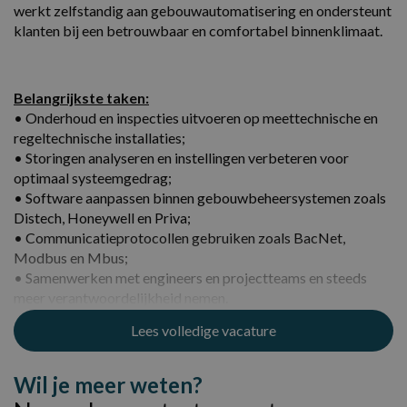
werkt zelfstandig aan gebouwautomatisering en ondersteunt
klanten bij een betrouwbaar en comfortabel binnenklimaat.
Belangrijkste taken:
• Onderhoud en inspecties uitvoeren op meettechnische en
regeltechnische installaties;
• Storingen analyseren en instellingen verbeteren voor
optimaal systeemgedrag;
• Software aanpassen binnen gebouwbeheersystemen zoals
Distech, Honeywell en Priva;
• Communicatieprotocollen gebruiken zoals BacNet,
Modbus en Mbus;
• Samenwerken met engineers en projectteams en steeds
meer verantwoordelijkheid nemen.
Lees volledige vacature
Gebruikte tools & technieken
Distech, Honeywell, Priva, BacNet, Modbus, Mbus.
Wil je meer weten?