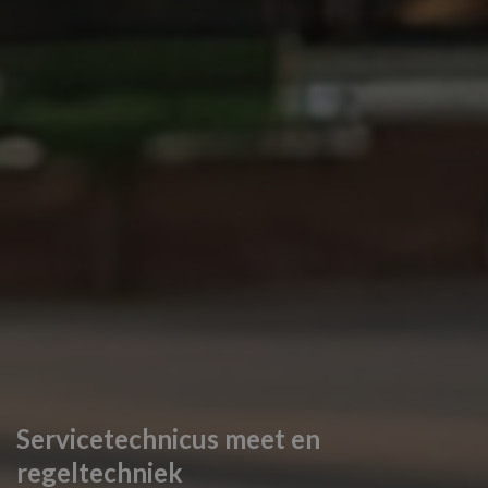
Servicetechnicus meet en
regeltechniek