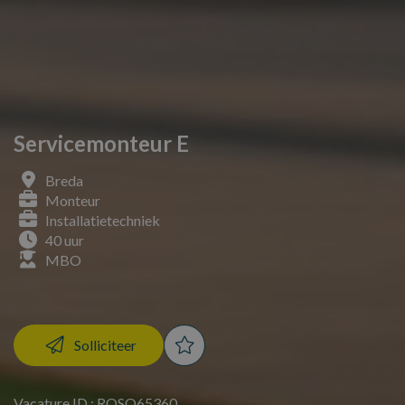
Servicemonteur E
Breda
Monteur
Installatietechniek
40 uur
MBO
Solliciteer
Vacature ID : ROSO65360