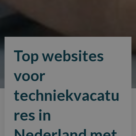
Top websites
voor
techniekvacatu
res in
Nederland met