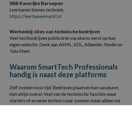
SBB Kansrijke Beroepen
Leerbanen binnen techniek.
https://
leerbanenmarkt.nl
Werkenbij-sites van technische bedrijven
Veel techbedrijven publiceren vacatures eerst op hun
eigen website. Denk aan ASML, VDL, Alliander, Stedin en
Tata Steel.
Waarom SmartTech Professionals
handig is naast deze platforms
Zelf zoeken kost tijd. Bedrijven plaatsen hun vacatures
niet altijd overal. Veel van de technische functies waar
starters of ervaren technici naar zoeken staan alleen via
gespecialiseerde bureaus open.
Bij SmartTech Professionals krijg je
: