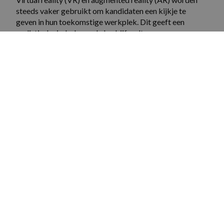
steeds vaker gebruikt om kandidaten een kijkje te
geven in hun toekomstige werkplek. Dit geeft een
realistische indruk van de bedrijfscultuur en
werkzaamheden.
Praktijkvoorbeeld:
Bedrijven zoals Nijwald
experimenteren met interactieve tours via VR om
kandidaten te enthousiasmeren voor hun organisatie.
4. Focus op employer branding
Kandidaten beoordelen je bedrijf al vóórdat ze
solliciteren. Zorg daarom voor een sterk
werkgeversmerk.
Deel succesverhalen van medewerkers op sociale
media.
Laat je bedrijfscultuur zien via blogs, video’s en
testimonials.
Zorg dat je bedrijfswaarden duidelijk naar voren